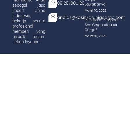
membantu Anda
081287005120
Jawabanya!
sebagai jasa
import China
Maret 10, 2023
Indonesia,
andids@kasihkaruniacargo.com
Pilih Mana ? Import
bekerja secara
Sea Cargo Atau Air
profesional
Cargo?
memberi yang
Maret 10, 2023
terbaik dalam
setiap layanan.