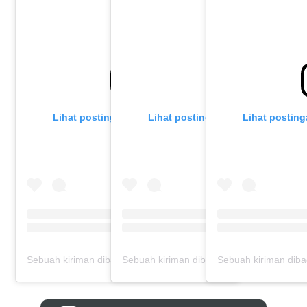
Lihat postingan ini di Instagram
Lihat postingan ini di Instagram
Lihat posting
Sebuah kiriman dibagikan oleh PT Kasih Karunia Cargo "Delivering Your Dream" (@ptkasihkaruniacargo)